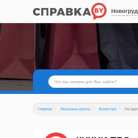
Новогруд
Главная
Магазины кухонь
Кухни.про
На кар