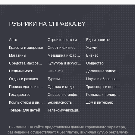
РУБРИКИ НА СПРАВКА.BY
Авто
Строительство и ремонт
Еда и напитки
Красота и здоровье
Спорт и фитнес
Услуги
Магазины
Медицина и фармацевтика
Бизнес
Средства массовой информации
Культура и искусство
Общество
Недвижимость
Финансы
Домашние животные
Отдых и развлечения
Туризм
Наука и образование
Производство и поставки
Одежда и мода
Транспорт и перевозки
Государство
Справочно-информационные системы
Реклама и полиграфия
Компьютеры и интернет
Безопасность
Дом и интерьер
Товары для детей
Телекоммуникации и связь
Внимание! На сайте представлены данные справочного характера,
размещение осуществляется бесплатно, исключая сугубо рекламную