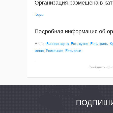
Организация размещена в кат
Бары
.
Подробная информация об ор
Меню:
Винная карта
,
Есть кухня
,
Есть гриль
,
К
меню
,
Рюмочная
,
Есть раки
Сообщить об 
ПОДПИШИ