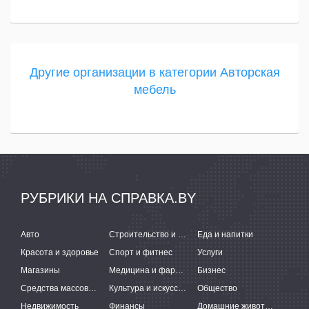
Другие организации в категории Авторская
мебель
РУБРИКИ НА СПРАВКА.BY
Авто
Строительство и ремонт
Еда и напитки
Красота и здоровье
Спорт и фитнес
Услуги
Магазины
Медицина и фармацевтика
Бизнес
Средства массовой информации
Культура и искусство
Общество
Недвижимость
Финансы
Домашние животные