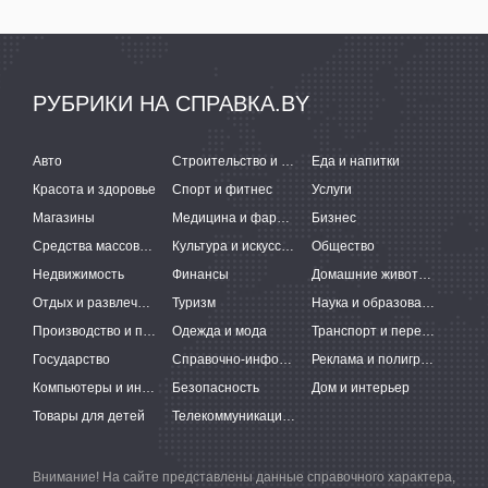
РУБРИКИ НА СПРАВКА.BY
Авто
Строительство и ремонт
Еда и напитки
Красота и здоровье
Спорт и фитнес
Услуги
Магазины
Медицина и фармацевтика
Бизнес
Средства массовой информации
Культура и искусство
Общество
Недвижимость
Финансы
Домашние животные
Отдых и развлечения
Туризм
Наука и образование
Производство и поставки
Одежда и мода
Транспорт и перевозки
Государство
Справочно-информационные системы
Реклама и полиграфия
Компьютеры и интернет
Безопасность
Дом и интерьер
Товары для детей
Телекоммуникации и связь
Внимание! На сайте представлены данные справочного характера,