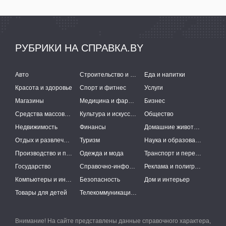
РУБРИКИ НА СПРАВКА.BY
Авто
Строительство и ремонт
Еда и напитки
Красота и здоровье
Спорт и фитнес
Услуги
Магазины
Медицина и фармацевтика
Бизнес
Средства массовой информации
Культура и искусство
Общество
Недвижимость
Финансы
Домашние животные
Отдых и развлечения
Туризм
Наука и образование
Производство и поставки
Одежда и мода
Транспорт и перевозки
Государство
Справочно-информационные системы
Реклама и полиграфия
Компьютеры и интернет
Безопасность
Дом и интерьер
Товары для детей
Телекоммуникации и связь
Внимание! На сайте представлены данные справочного характера,