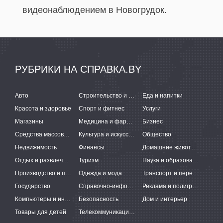
видеонаблюдением в Новогрудок.
РУБРИКИ НА СПРАВКА.BY
Авто
Строительство и ремонт
Еда и напитки
Красота и здоровье
Спорт и фитнес
Услуги
Магазины
Медицина и фармацевтика
Бизнес
Средства массовой информации
Культура и искусство
Общество
Недвижимость
Финансы
Домашние животные
Отдых и развлечения
Туризм
Наука и образование
Производство и поставки
Одежда и мода
Транспорт и перевозки
Государство
Справочно-информационные системы
Реклама и полиграфия
Компьютеры и интернет
Безопасность
Дом и интерьер
Товары для детей
Телекоммуникации и связь