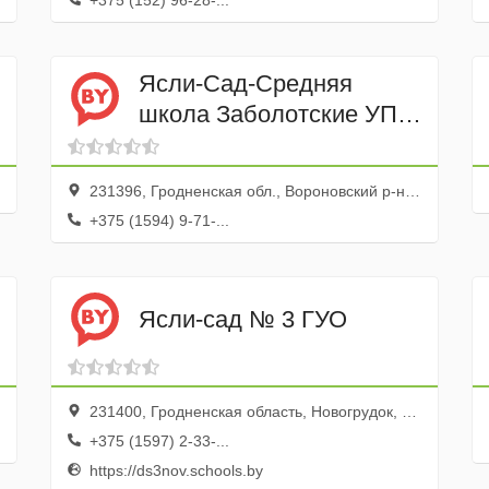
+375 (152) 96-28-...
Ясли-Сад-Средняя
школа Заболотские УПК
ГУО
231396, Гродненская обл., Вороновский р-н, агрогородок Заболоть, ул. Советская, 26а
+375 (1594) 9-71-...
Ясли-сад № 3 ГУО
231400, Гродненская область, Новогрудок, Советская улица, 17А
+375 (1597) 2-33-...
https://ds3nov.schools.by