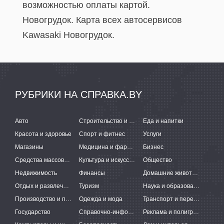
возможностью оплаты картой.
Новогрудок. Карта всех автосервисов
Kawasaki Новогрудок.
РУБРИКИ НА СПРАВКА.BY
Авто
Строительство и ремонт
Еда и напитки
Красота и здоровье
Спорт и фитнес
Услуги
Магазины
Медицина и фармацевтика
Бизнес
Средства массовой информации
Культура и искусство
Общество
Недвижимость
Финансы
Домашние животные
Отдых и развлечения
Туризм
Наука и образование
Производство и поставки
Одежда и мода
Транспорт и перевозки
Государство
Справочно-информационные системы
Реклама и полиграфия