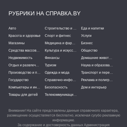
РУБРИКИ НА СПРАВКА.BY
Авто
Строительство и ремонт
Еда и напитки
Красота и здоровье
Спорт и фитнес
Услуги
Магазины
Медицина и фармацевтика
Бизнес
Средства массовой информации
Культура и искусство
Общество
Недвижимость
Финансы
Домашние животные
Отдых и развлечения
Туризм
Наука и образование
Производство и поставки
Одежда и мода
Транспорт и перевозки
Государство
Справочно-информационные системы
Реклама и полиграфия
Компьютеры и интернет
Безопасность
Дом и интерьер
Товары для детей
Телекоммуникации и связь
Внимание! На сайте представлены данные справочного характера,
размещение осуществляется бесплатно, исключая сугубо рекламную
информацию.
За содержание и достоверность данных Администрация