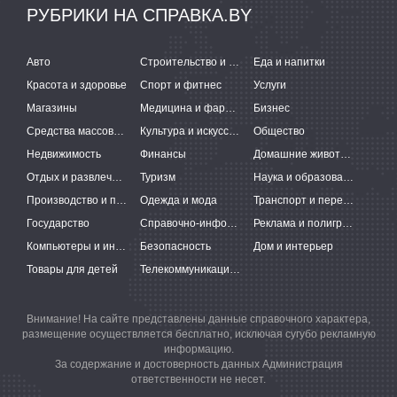
РУБРИКИ НА СПРАВКА.BY
Авто
Строительство и ремонт
Еда и напитки
Красота и здоровье
Спорт и фитнес
Услуги
Магазины
Медицина и фармацевтика
Бизнес
Средства массовой информации
Культура и искусство
Общество
Недвижимость
Финансы
Домашние животные
Отдых и развлечения
Туризм
Наука и образование
Производство и поставки
Одежда и мода
Транспорт и перевозки
Государство
Справочно-информационные системы
Реклама и полиграфия
Компьютеры и интернет
Безопасность
Дом и интерьер
Товары для детей
Телекоммуникации и связь
Внимание! На сайте представлены данные справочного характера,
размещение осуществляется бесплатно, исключая сугубо рекламную
информацию.
За содержание и достоверность данных Администрация
ответственности не несет.